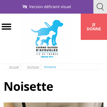
Aller
Aller
Version déficient visuel
à
au
la
contenu
navigation
JE
DONNE
Accueil
Archives
Noisette
Noisette