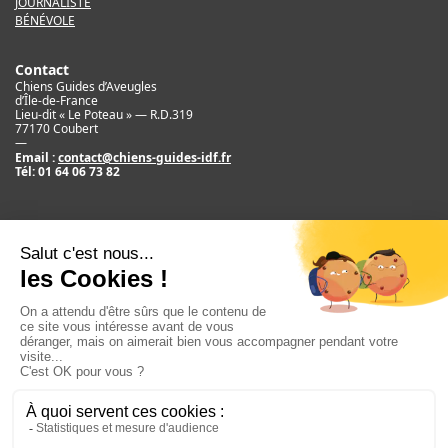
JOURNALISTE
BÉNÉVOLE
Contact
Chiens Guides d’Aveugles
d’Île-de-France
Lieu-dit « Le Poteau » — R.D.319
77170 Coubert
—
Email :
contact@chiens-guides-idf.fr
Tél:
01 64 06 73 82
Mentions légales
Crédit
©2017 Chiens Guides d’Aveugles d’IDF
Newsletter
E
m
S'ABONNER
a
i
l
Réseaux sociaux