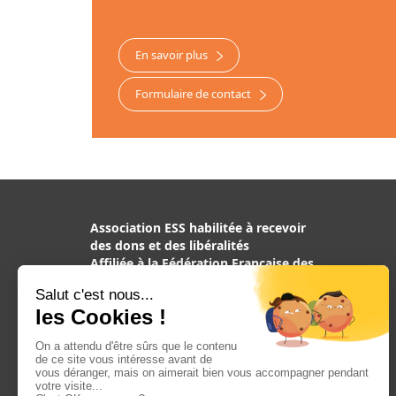
En savoir plus
Formulaire de contact
Association ESS habilitée à recevoir
des dons et des libéralités
Affiliée à la Fédération Française des
Associations de Chiens guides
d’aveugles, reconnue d’utilité
publique