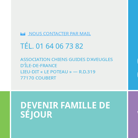
NOUS CONTACTER PAR MAIL
TÉL. 01 64 06 73 82
ASSOCIATION CHIENS GUIDES D'AVEUGLES
D’ÎLE-DE-FRANCE
LIEU-DIT « LE POTEAU » — R.D.319
77170 COUBERT
DEVENIR FAMILLE DE
SÉJOUR