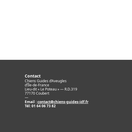
Contact
Chiens Guides d’Aveugles
d’Île-de-France
Lieu-dit « Le Poteau » — R.D.319
77170 Coubert
—
Email :
contact@chiens-guides-idf.fr
Tél:
01 64 06 73 82