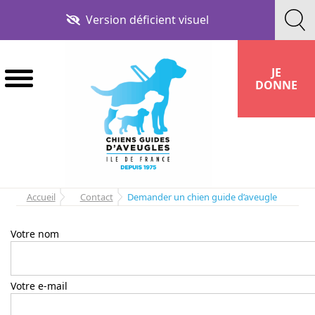
Aller
Aller
Version déficient visuel
à
au
la
contenu
navigation
JE
DONNE
Accueil
Contact
Demander un chien guide d’aveugle
Votre nom
Votre e-mail