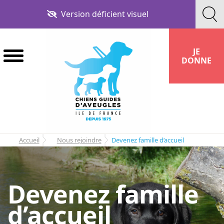
Aller
Aller
Version déficient visuel
à
au
la
contenu
navigation
JE
DONNE
Accueil
Nous rejoindre
Devenez famille d’accueil
Devenez famille
d’accueil