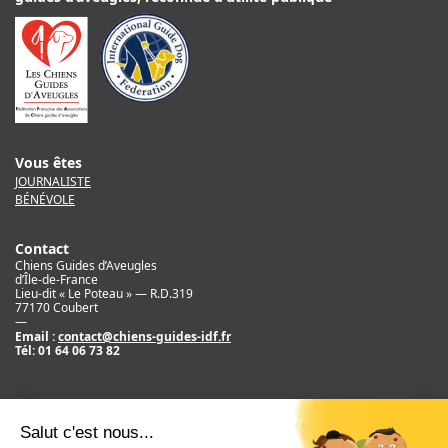
Vous êtes
JOURNALISTE
BÉNÉVOLE
Contact
Chiens Guides d’Aveugles
d’Île-de-France
Lieu-dit « Le Poteau » — R.D.319
77170 Coubert
—
Email :
contact@chiens-guides-idf.fr
Tél:
01 64 06 73 82
Mentions légales
Crédit
©2017 Chiens Guides d’Aveugles d’IDF