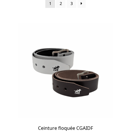
1
2
3
Ceinture floquée CGAIDF