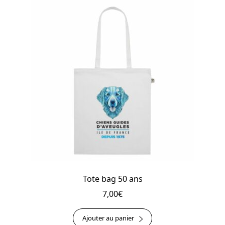
Les
options
peuvent
être
choisies
sur
la
page
du
produit
Tote bag 50 ans
7,00
€
Ajouter au panier