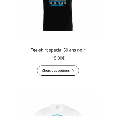
la
page
du
produit
Tee-shirt spécial 50 ans noir
15,00
€
Ce
Choix des options
produit
a
plusieurs
variations.
Les
options
peuvent