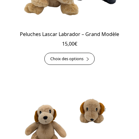
Peluches Lascar Labrador – Grand Modèle
15,00
€
Ce
Choix des options
produit
a
plusieurs
variations.
Les
options
peuvent
être
choisies
sur