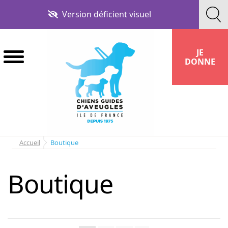
Aller
Aller
Version déficient visuel
à
au
la
contenu
navigation
JE
DONNE
Accueil
Boutique
Boutique