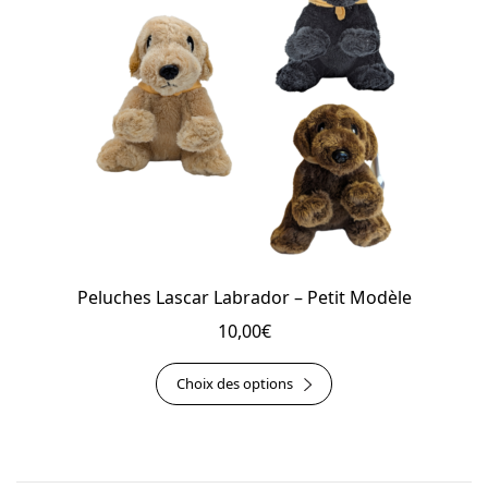
être
choisies
sur
la
page
du
produit
Peluches Lascar Labrador – Petit Modèle
10,00
€
Ce
Choix des options
produit
a
plusieurs
variations.