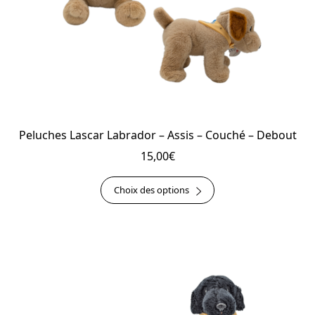
la
page
du
produit
Peluches Lascar Labrador – Assis – Couché – Debout
15,00
€
Ce
Choix des options
produit
a
plusieurs
variations.
Les
options
peuvent