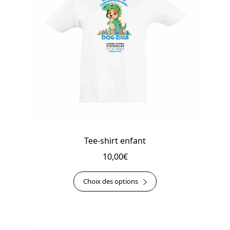
être
choisies
sur
la
page
du
produit
Tee-shirt enfant
10,00
€
Ce
Choix des options
produit
a
plusieurs
variations.