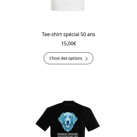
produit
Tee-shirt spécial 50 ans
15,00
€
Ce
Choix des options
produit
a
plusieurs
variations.
Les
options
peuvent
être
choisies
sur