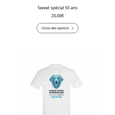
Sweat spécial 50 ans
20,00
€
Ce
Choix des options
produit
a
plusieurs
variations.
Les
options
peuvent
être
choisies
sur
la
page
du