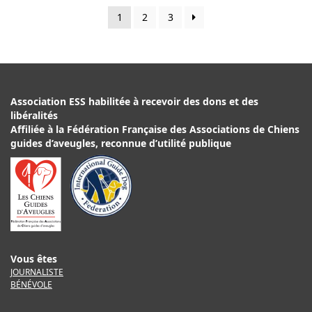
Les
1
2
3
options
peuvent
être
choisies
sur
Association ESS habilitée à recevoir des dons et des
libéralités
la
Affiliée à la Fédération Française des Associations de Chiens
page
guides d’aveugles, reconnue d’utilité publique
du
produit
Vous êtes
JOURNALISTE
BÉNÉVOLE