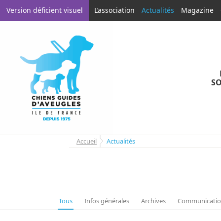
Aller
Aller
Version déficient visuel
L’association
Actualités
Magazine
à
au
la
contenu
navigation
SO
Accueil
Actualités
Tous
Infos générales
Archives
Communicati