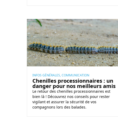
i
e
n
g
C
u
h
i
e
d
n
e
i
d
l
’
l
a
e
v
s
INFOS GÉNÉRALES, COMMUNICATION
e
Chenilles processionnaires : un
p
danger pour nos meilleurs amis
u
r
Le retour des chenilles processionnaires est
g
o
bien là ! Découvrez nos conseils pour rester
l
c
vigilant et assurer la sécurité de vos
e
e
compagnons lors des balades.
s