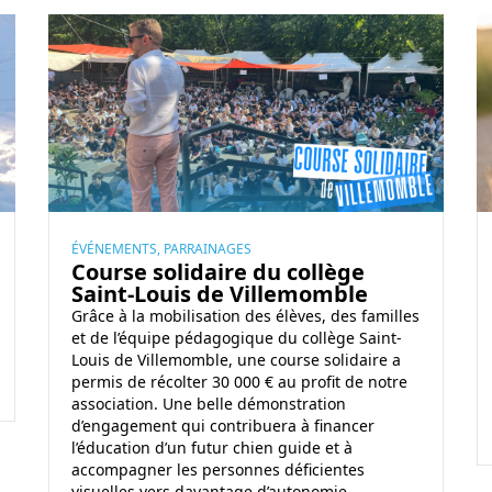
U
A
n
t
e
t
c
e
o
n
u
t
r
i
s
o
e
n
ÉVÉNEMENTS, PARRAINAGES
Course solidaire du collège
s
a
Saint-Louis de Villemomble
o
u
Grâce à la mobilisation des élèves, des familles
l
x
et de l’équipe pédagogique du collège Saint-
i
é
Louis de Villemomble, une course solidaire a
d
permis de récolter 30 000 € au profit de notre
p
association. Une belle démonstration
a
i
d’engagement qui contribuera à financer
i
l
l’éducation d’un futur chien guide et à
r
l
accompagner les personnes déficientes
visuelles vers davantage d’autonomie.