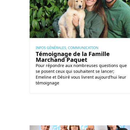
m
m
g
S
o
i
u
.
i
s
i
E
g
d
.
n
e
C
a
s
.
g
A
INFOS GÉNÉRALES, COMMUNICATION
Témoignage de la Famille
e
.
Marchand Paquet
d
H
Pour répondre aux nombreuses questions que
e
se posent ceux qui souhaitent se lancer;
l
Emeline et Désiré vous livrent aujourd’hui leur
a
témoignage
F
a
m
i
l
l
L