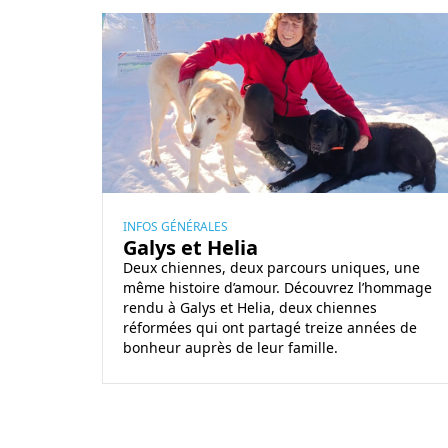
H
o
m
m
a
g
e
à
G
INFOS GÉNÉRALES
Galys et Helia
a
Deux chiennes, deux parcours uniques, une
l
même histoire d’amour. Découvrez l’hommage
y
rendu à Galys et Helia, deux chiennes
s
réformées qui ont partagé treize années de
e
bonheur auprès de leur famille.
t
H
e