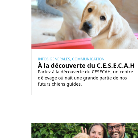
r
r
l
p
e
a
o
ç
d
u
u
é
r
e
c
n
s
o
o
s
u
s
u
v
INFOS GÉNÉRALES, COMMUNICATION
À la découverte du C.E.S.E.C.A.H
m
r
e
Partez à la découverte du CESECAH, un centre
e
l
r
d’élevage où naît une grande partie de nos
i
e
t
futurs chiens guides.
l
s
e
l
c
d
e
h
u
u
i
C
r
e
.
T
s
n
E
é
a
s
.