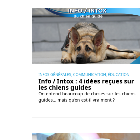
s
i
I
o
n
n
f
n
o
a
/
i
I
r
n
e
t
s
o
INFOS GÉNÉRALES, COMMUNICATION, ÉDUCATION
Info / Intox : 4 idées reçues sur
:
x
les chiens guides
u
:
On entend beaucoup de choses sur les chiens
n
4
guides… mais qu’en est-il vraiment ?
d
i
a
d
n
é
g
e
e
s
À