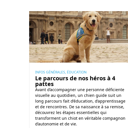
i
d
L
a
e
y
p
s
a
r
c
o
u
r
INFOS GÉNÉRALES, ÉDUCATION
Le parcours de nos héros à 4
s
pattes
d
Avant d’accompagner une personne déficiente
’
visuelle au quotidien, un chien guide suit un
u
long parcours fait d’éducation, d’apprentissage
n
et de rencontres. De sa naissance à sa remise,
découvrez les étapes essentielles qui
c
transforment un chiot en véritable compagnon
h
d’autonomie et de vie.