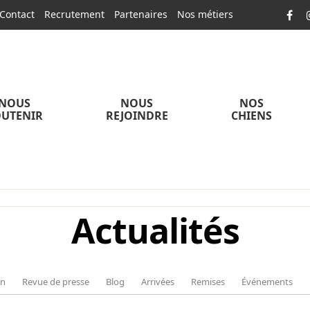
Contact
Recrutement
Partenaires
Nos métiers
NOUS
NOUS
NOS
UTENIR
REJOINDRE
CHIENS
Actualités
on
Revue de presse
Blog
Arrivées
Remises
Événements