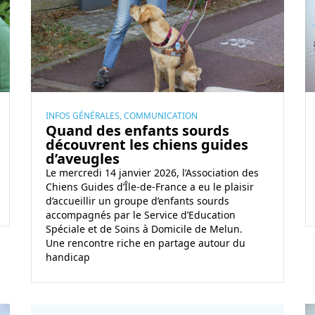
a
n
é
i
h
n
d
f
t
i
d
e
i
a
e
d
2
c
t
n
e
5
i
i
s
s
0
e
o
g
e
0
n
n
u
INFOS GÉNÉRALES, COMMUNICATION
Quand des enfants sourds
n
€
t
d
i
découvrent les chiens guides
f
d
e
e
d
d’aveugles
a
e
v
l
e
Le mercredi 14 janvier 2026, l’Association des
n
C
i
a
s
Chiens Guides d’Île-de-France a eu le plaisir
t
d’accueillir un groupe d’enfants sourds
A
s
accompagnés par le Service d’Education
s
N
u
F
Spéciale et de Soins à Domicile de Melun.
s
’
e
é
Une rencontre riche en partage autour du
o
H
l
d
handicap
u
A
l
é
r
P
e
r
d
p
a
R
S