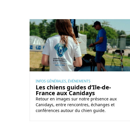
l
i
a
R
e
t
o
u
r
s
u
r
INFOS GÉNÉRALES, ÉVÉNEMENTS
Les chiens guides d’Ile-de-
l
France aux Canidays
e
Retour en images sur notre présence aux
s
Canidays, entre rencontres, échanges et
C
conférences autour du chien guide.
a
n