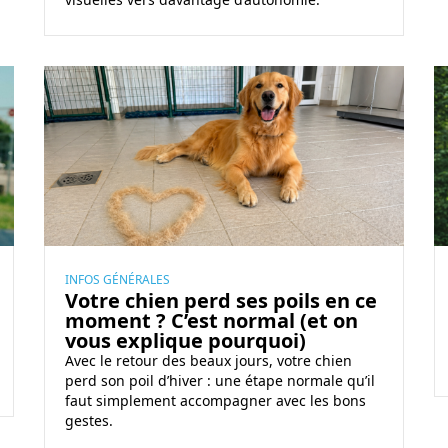
e
e
a
t
u
s
c
!
L
A
o
a
t
l
m
t
l
u
e
è
e
n
g
d
t
e
e
i
S
p
o
a
r
n
INFOS GÉNÉRALES
Votre chien perd ses poils en ce
i
i
a
moment ? C’est normal (et on
n
n
u
vous explique pourquoi)
t
t
r
Avec le retour des beaux jours, votre chien
-
e
e
perd son poil d’hiver : une étape normale qu’il
L
m
faut simplement accompagner avec les bons
t
gestes.
o
p
o