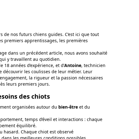
 de nos futurs chiens guides. C’est ici que tout
es premiers apprentissages, les premières
vage dans un précédent article, nous avons souhaité
qui y travaillent au quotidien.
 de 18 années d’expérience, et d’
Antoine
, technicien
découvrir les coulisses de leur métier. Leur
engagement, la rigueur et la passion nécessaires
ès leurs premiers jours.
soins des chiots
rement organisées autour du
bien-être
et du
mportement, temps d’éveil et interactions : chaque
pement équilibré.
au hasard. Chaque chiot est observé
e dans les meilleures conditions possibles.