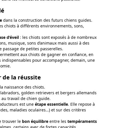
lé
te
dans la construction des futurs chiens guides.
les chiots à différents environnements, sons,
se d’éveil
: les chiots sont exposés à de nombreux
axons, musique, sons d’animaux mais aussi à des
le passage de petites passerelles.
permettent aux chiots de gagner en confiance, en
ités indispensables pour accompagner, demain, une
nomie.
 de la réussite
a naissance des chiots.
 labradors, golden retrievers et bergers allemands
s
au travail de chien guide.
roducteurs est une
étape essentielle
. Elle repose à
udes, maladies oculaires…) et sur des critères
e trouver le
bon équilibre
entre les
tempéraments
almes, certains avec de fortes capacités