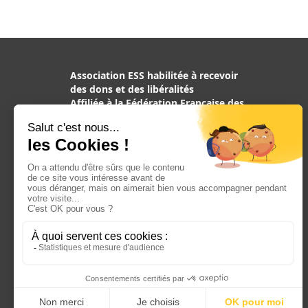
Association ESS habilitée à recevoir
des dons et des libéralités
Affiliée à la Fédération Française des
Associations de Chiens guides
d’aveugles, reconnue d’utilité
publique
Mentions légales
Crédit
©2017 Chiens Guides d’Aveugles d’IDF