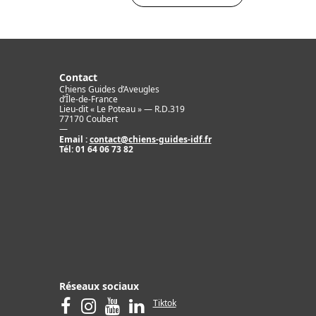
Contact
Chiens Guides d’Aveugles
d’Île-de-France
Lieu-dit « Le Poteau » — R.D.319
77170 Coubert
—
Email :
contact@chiens-guides-idf.fr
Tél:
01 64 06 73 82
Réseaux sociaux
Tiktok