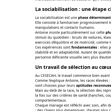
La sociabilisation : une étape c
La sociabilisation est une
phase déterminan
Elle consiste à familiariser progressivement 
manipulations et contacts humains.
Antoine insiste particulièrement sur cette
pha
stimuli du quotidien : bruits de voitures, kl
exercices d’équilibre et de motricité, comme 
Ces expériences sont
fondamentales
: elles 
stabilité et en adaptabilité. Autant de qual
personne déficiente visuelle vers plus d’auto
Un travail de sélection au cœur
Au CESECAH, le travail commence bien avant l
Comme l’explique Antoine, les races élevées :
sont choisies pour leurs
aptitudes reconnue
Mais au-delà de la race, la sélection des rep
la fois sur des critères de santé (hanches, co
comportementaux.
Chaque mariage est réfléchi avec soin, afin d
: des chiens plus dynamiques, d’autres plus c