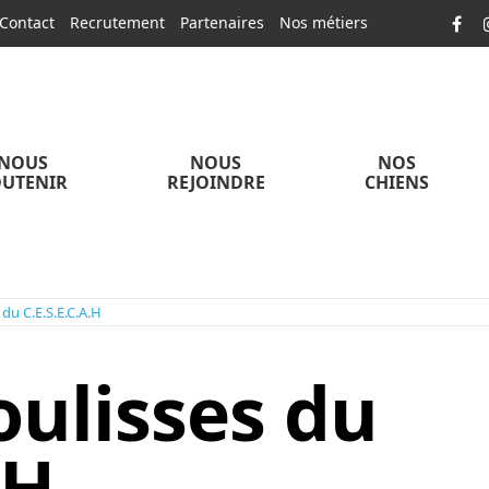
Contact
Recrutement
Partenaires
Nos métiers
NOUS
NOUS
NOS
UTENIR
REJOINDRE
CHIENS
 du C.E.S.E.C.A.H
oulisses du
.H