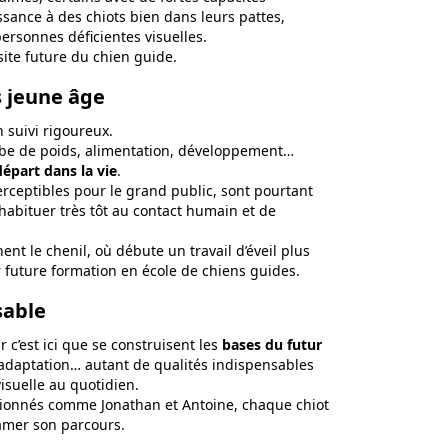
ssance à des chiots bien dans leurs pattes,
personnes déficientes visuelles.
ssite future du chien guide.
s jeune âge
n suivi rigoureux.
ourbe de poids, alimentation, développement…
épart dans la vie
.
rceptibles pour le grand public, sont pourtant
’habituer très tôt au contact humain et de
ent le chenil, où débute un travail d’éveil plus
 future formation en école de chiens guides.
sable
r c’est ici que se construisent les
bases du futur
d’adaptation… autant de qualités indispensables
suelle au quotidien.
sionnés comme Jonathan et Antoine, chaque chiot
amer son parcours.