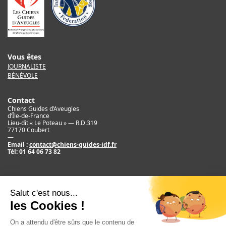
Vous êtes
JOURNALISTE
BÉNÉVOLE
Contact
Chiens Guides d’Aveugles
d’Île-de-France
Lieu-dit « Le Poteau » — R.D.319
77170 Coubert
—
Email :
contact@chiens-guides-idf.fr
Tél:
01 64 06 73 82
Mentions légales
Crédit
©2017 Chiens Guides d’Aveugles d’IDF
Newsletter