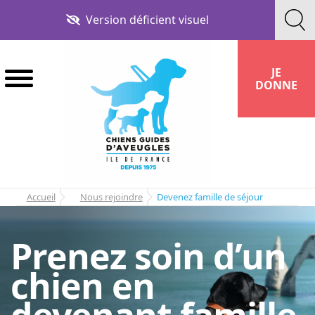
Aller
Aller
Version déficient visuel
à
au
la
contenu
navigation
JE
DONNE
Accueil
Nous rejoindre
Devenez famille de séjour
Prenez soin d’un
chien en