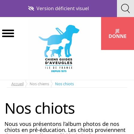
Aller
Aller
Version déficient visuel
à
au
la
contenu
navigation
JE
DONNE
Accueil
Nos chiens
Nos chiots
Nos chiots
Nous vous présentons l’album photos de nos
chiots en pré-éducation. Les chiots proviennent