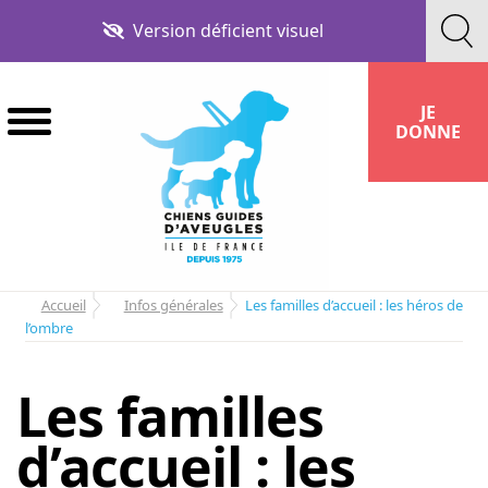
Aller
Aller
Version déficient visuel
à
au
la
contenu
navigation
JE
DONNE
Accueil
Infos générales
Les familles d’accueil : les héros de
l’ombre
Les familles
d’accueil : les