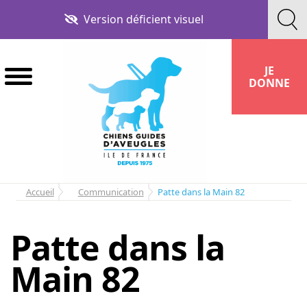
Aller
Aller
Version déficient visuel
à
au
la
contenu
navigation
JE
DONNE
Accueil
Communication
Patte dans la Main 82
Patte dans la
Main 82