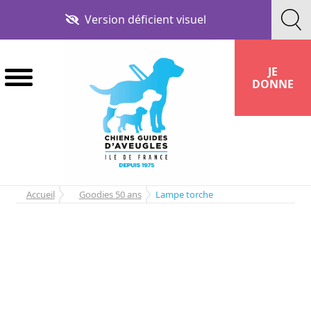
Aller
Aller
Version déficient visuel
à
au
la
contenu
navigation
JE
DONNE
Accueil
Goodies 50 ans
Lampe torche