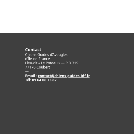
Contact
Chiens Guides d’Aveugles
d’Île-de-France
Lieu-dit « Le Poteau » — R.D.319
77170 Coubert
—
Email :
contact@chiens-guides-idf.fr
Tél:
01 64 06 73 82