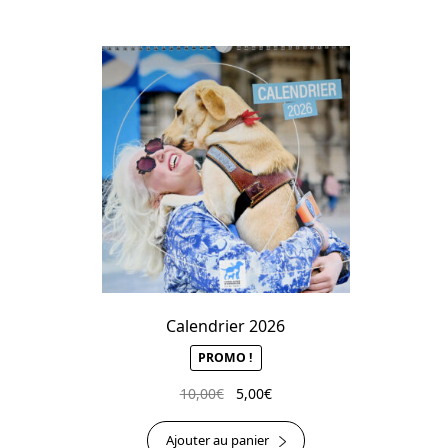
Calendrier 2026
PROMO !
Le
Le
10,00
€
5,00
€
prix
prix
initial
actuel
Ajouter au panier