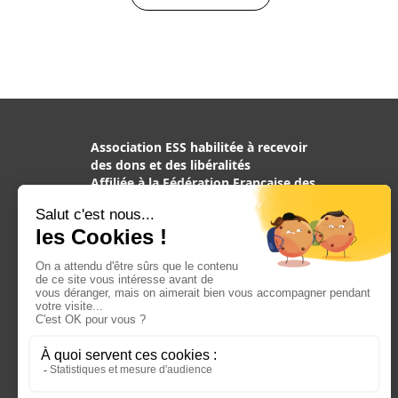
était :
est :
10,00€.
5,00€.
Association ESS habilitée à recevoir
des dons et des libéralités
Affiliée à la Fédération Française des
Associations de Chiens guides
d’aveugles, reconnue d’utilité
publique