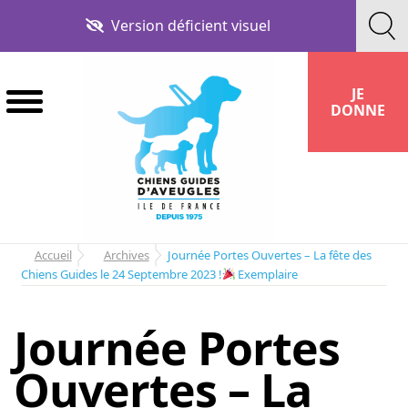
Aller
Aller
Version déficient visuel
à
au
la
contenu
navigation
JE
DONNE
Accueil
Archives
Journée Portes Ouvertes – La fête des
Chiens Guides le 24 Septembre 2023 !
Exemplaire
Journée Portes
Ouvertes – La