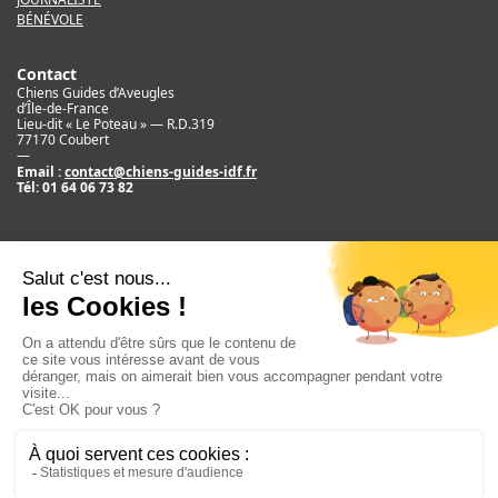
BÉNÉVOLE
Contact
Chiens Guides d’Aveugles
d’Île-de-France
Lieu-dit « Le Poteau » — R.D.319
77170 Coubert
—
Email :
contact@chiens-guides-idf.fr
Tél:
01 64 06 73 82
Mentions légales
Crédit
©2017 Chiens Guides d’Aveugles d’IDF
Newsletter
E
m
S'ABONNER
a
i
l
Réseaux sociaux