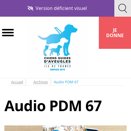
Aller
Aller
Version déficient visuel
à
au
la
contenu
navigation
JE
DONNE
Accueil
Archives
Audio PDM 67
Audio PDM 67