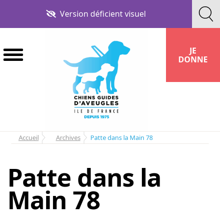
Aller
Aller
Version déficient visuel
à
au
la
contenu
navigation
JE
DONNE
Accueil
Archives
Patte dans la Main 78
Patte dans la
Main 78