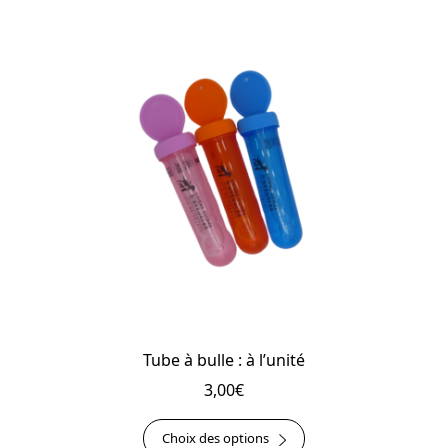
Tube à bulle : à l’unité
3,00
€
Ce
Choix des options