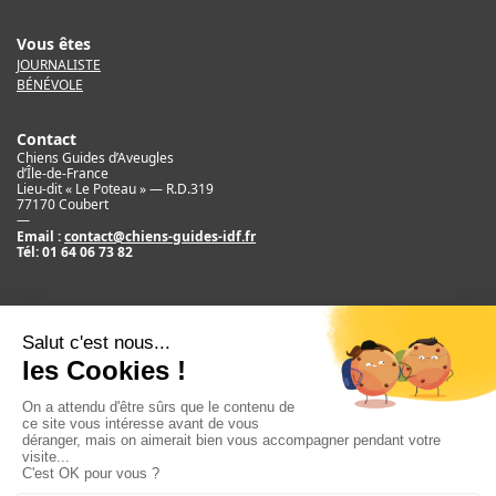
Vous êtes
JOURNALISTE
BÉNÉVOLE
Contact
Chiens Guides d’Aveugles
d’Île-de-France
Lieu-dit « Le Poteau » — R.D.319
77170 Coubert
—
Email :
contact@chiens-guides-idf.fr
Tél:
01 64 06 73 82
Mentions légales
Crédit
©2017 Chiens Guides d’Aveugles d’IDF
Newsletter
E
m
S'ABONNER
a