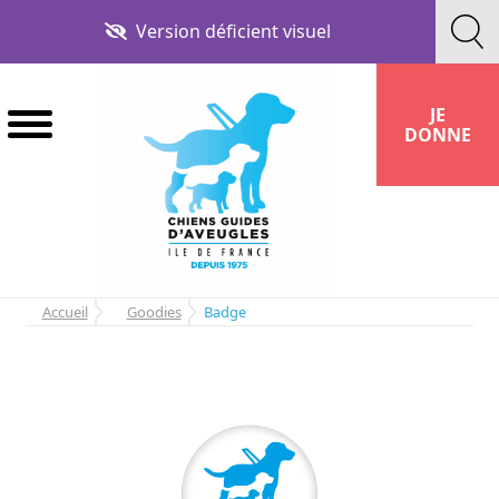
Aller
Aller
Version déficient visuel
à
au
la
contenu
navigation
JE
DONNE
Accueil
Goodies
Badge