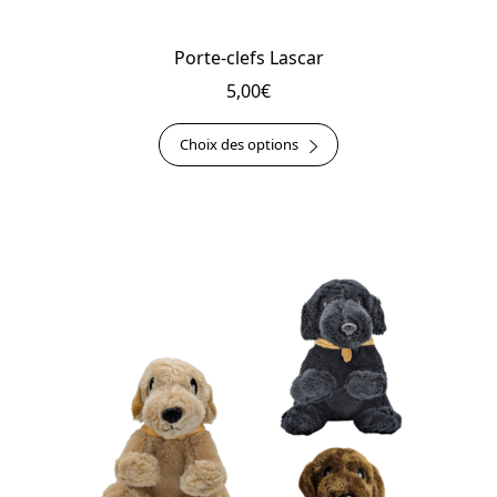
Porte-clefs Lascar
5,00
€
Ce
Choix des options
produit
a
plusieurs
variations.
Les
options
peuvent
être
choisies
sur
la
page
du