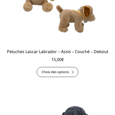
Peluches Lascar Labrador – Assis – Couché – Debout
15,00
€
Ce
Choix des options
produit
a
plusieurs
variations.
Les
options
peuvent