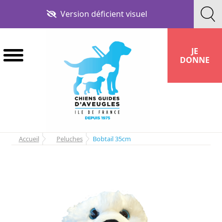
Aller
Aller
Version déficient visuel
à
au
la
contenu
navigation
JE
DONNE
Accueil
Peluches
Bobtail 35cm