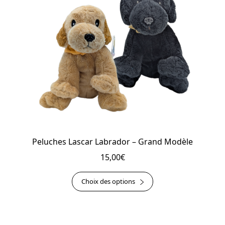
être
choisies
sur
la
page
du
produit
Peluches Lascar Labrador – Grand Modèle
15,00
€
Ce
Choix des options
produit
a
plusieurs