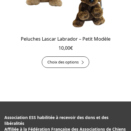
produit
Peluches Lascar Labrador – Petit Modèle
10,00
€
Ce
Choix des options
produit
a
plusieurs
variations.
Les
options
peuvent
Association ESS habilitée à recevoir des dons et des
être
libéralités
choisies
Affiliée à la Fédération Française des Associations de Chiens