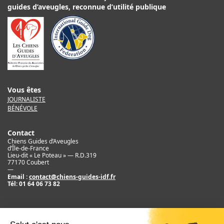
sur
guides d’aveugles, reconnue d’utilité publique
la
page
du
produit
Vous êtes
JOURNALISTE
BÉNÉVOLE
Contact
Chiens Guides d’Aveugles
d’Île-de-France
Lieu-dit « Le Poteau » — R.D.319
77170 Coubert
—
Email :
contact@chiens-guides-idf.fr
Tél:
01 64 06 73 82
Mentions légales
Crédit