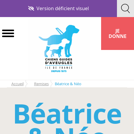
Aller
Aller
Version déficient visuel
à
au
la
contenu
navigation
JE
DONNE
Accueil
Remises
Béatrice & Néo
Béatrice