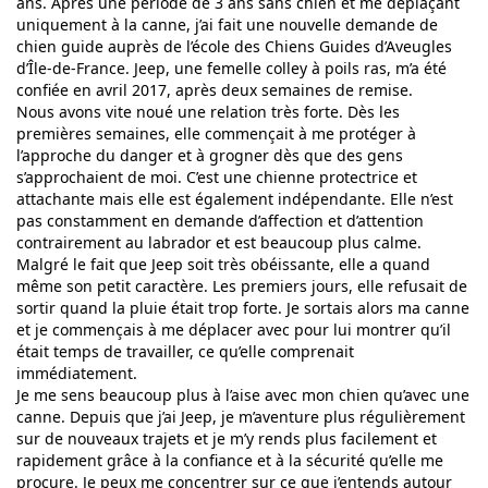
ans. Après une période de 3 ans sans chien et me déplaçant
uniquement à la canne, j’ai fait une nouvelle demande de
chien guide auprès de l’école des Chiens Guides d’Aveugles
d’Île-de-France. Jeep, une femelle colley à poils ras, m’a été
confiée en avril 2017, après deux semaines de remise.
Nous avons vite noué une relation très forte. Dès les
premières semaines, elle commençait à me protéger à
l’approche du danger et à grogner dès que des gens
s’approchaient de moi. C’est une chienne protectrice et
attachante mais elle est également indépendante. Elle n’est
pas constamment en demande d’affection et d’attention
contrairement au labrador et est beaucoup plus calme.
Malgré le fait que Jeep soit très obéissante, elle a quand
même son petit caractère. Les premiers jours, elle refusait de
sortir quand la pluie était trop forte. Je sortais alors ma canne
et je commençais à me déplacer avec pour lui montrer qu’il
était temps de travailler, ce qu’elle comprenait
immédiatement.
Je me sens beaucoup plus à l’aise avec mon chien qu’avec une
canne. Depuis que j’ai Jeep, je m’aventure plus régulièrement
sur de nouveaux trajets et je m’y rends plus facilement et
rapidement grâce à la confiance et à la sécurité qu’elle me
procure. Je peux me concentrer sur ce que j’entends autour