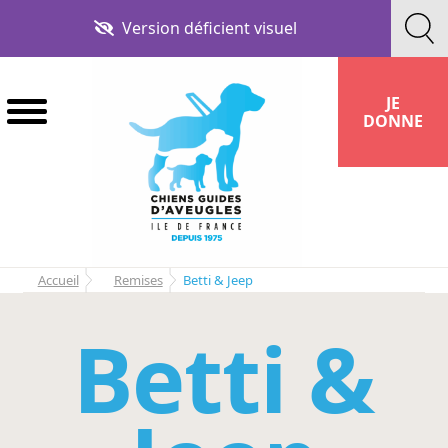
Aller
Aller
Version déficient visuel
à
au
la
contenu
navigation
JE
DONNE
Accueil
Remises
Betti & Jeep
Betti &