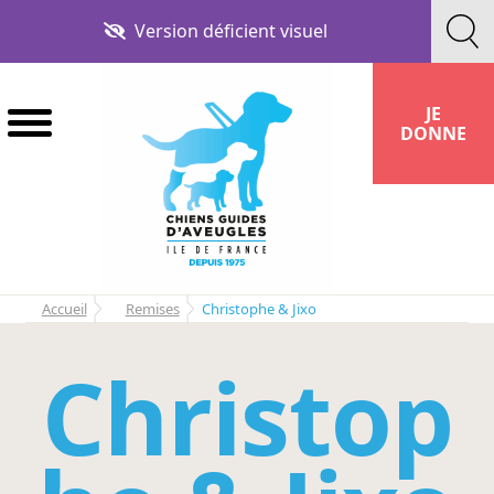
Aller
Aller
Version déficient visuel
à
au
la
contenu
navigation
JE
DONNE
Accueil
Remises
Christophe & Jixo
Christop