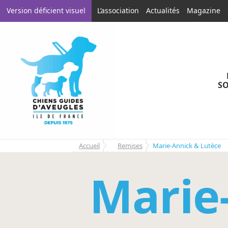
Aller
Aller
Version déficient visuel
L’association
Actualités
Magazine
à
au
la
contenu
navigation
SO
Accueil
Remises
Marie-Annick & Lutèce
Marie