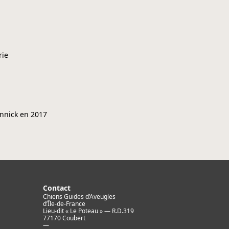
rie
nnick en 2017
Contact
Chiens Guides d’Aveugles
d’Île-de-France
Lieu-dit « Le Poteau » — R.D.319
77170 Coubert
—