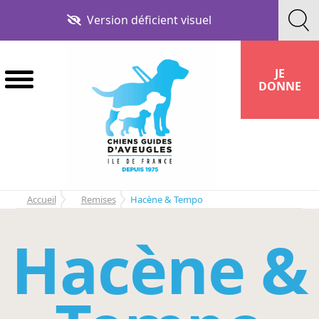
Aller
Aller
Version déficient visuel
à
au
la
contenu
navigation
JE
DONNE
Accueil
Remises
Hacène & Tempo
Hacène &