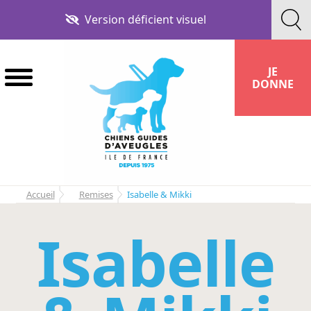
Aller
Aller
Version déficient visuel
à
au
la
contenu
navigation
JE
DONNE
Accueil
Remises
Isabelle & Mikki
Isabelle