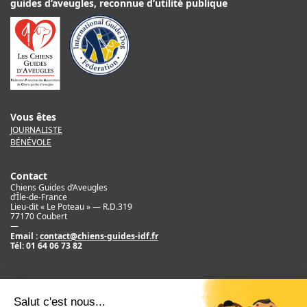
guides d’aveugles, reconnue d’utilité publique
Vous êtes
JOURNALISTE
BÉNÉVOLE
Contact
Chiens Guides d’Aveugles
d’Île-de-France
Lieu-dit « Le Poteau » — R.D.319
77170 Coubert
—
Email :
contact@chiens-guides-idf.fr
Tél:
01 64 06 73 82
Mentions légales
Crédit
©2017 Chiens Guides d’Aveugles d’IDF