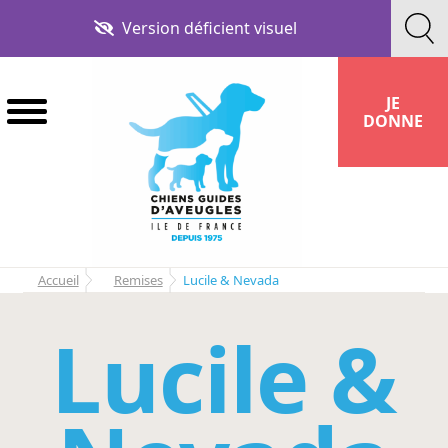
Aller
Aller
Version déficient visuel
à
au
la
contenu
navigation
JE
DONNE
Accueil
Remises
Lucile & Nevada
Lucile &