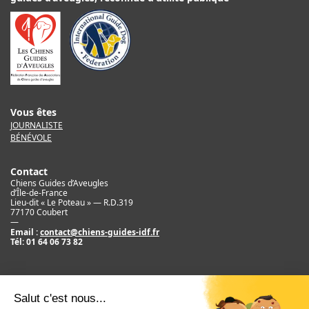
Vous êtes
JOURNALISTE
BÉNÉVOLE
Contact
Chiens Guides d’Aveugles
d’Île-de-France
Lieu-dit « Le Poteau » — R.D.319
77170 Coubert
—
Email :
contact@chiens-guides-idf.fr
Tél:
01 64 06 73 82
Mentions légales
Crédit
©2017 Chiens Guides d’Aveugles d’IDF