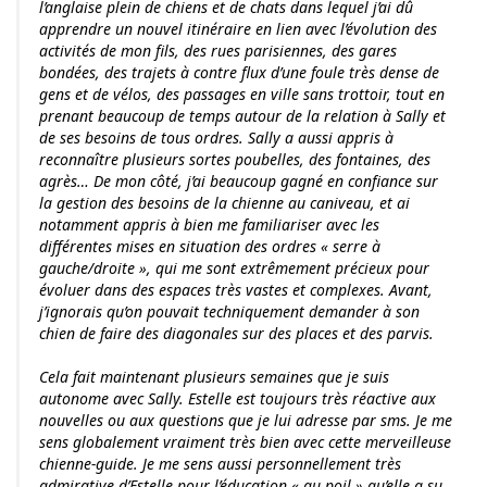
l’anglaise plein de chiens et de chats dans lequel j’ai dû
apprendre un nouvel itinéraire en lien avec l’évolution des
activités de mon fils, des rues parisiennes, des gares
bondées, des trajets à contre flux d’une foule très dense de
gens et de vélos, des passages en ville sans trottoir, tout en
prenant beaucoup de temps autour de la relation à Sally et
de ses besoins de tous ordres. Sally a aussi appris à
reconnaître plusieurs sortes poubelles, des fontaines, des
agrès… De mon côté, j’ai beaucoup gagné en confiance sur
la gestion des besoins de la chienne au caniveau, et ai
notamment appris à bien me familiariser avec les
différentes mises en situation des ordres « serre à
gauche/droite », qui me sont extrêmement précieux pour
évoluer dans des espaces très vastes et complexes. Avant,
j’ignorais qu’on pouvait techniquement demander à son
chien de faire des diagonales sur des places et des parvis.
Cela fait maintenant plusieurs semaines que je suis
autonome avec Sally. Estelle est toujours très réactive aux
nouvelles ou aux questions que je lui adresse par sms. Je me
sens globalement vraiment très bien avec cette merveilleuse
chienne-guide. Je me sens aussi personnellement très
admirative d’Estelle pour l’éducation « au poil » qu’elle a su