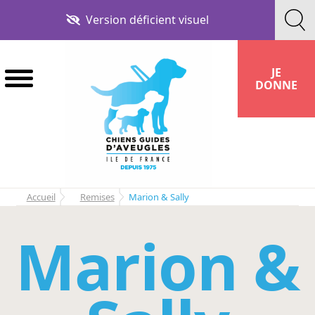
Aller
Aller
Version déficient visuel
à
au
la
contenu
navigation
JE
DONNE
Accueil
Remises
Marion & Sally
Marion &