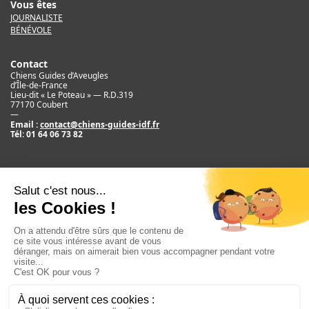
Vous êtes
JOURNALISTE
BÉNÉVOLE
Contact
Chiens Guides d’Aveugles
d’Île-de-France
Lieu-dit « Le Poteau » — R.D.319
77170 Coubert
—
Email :
contact@chiens-guides-idf.fr
Tél:
01 64 06 73 82
Mentions légales
Crédit
©2017 Chiens Guides d’Aveugles d’IDF
Newsletter
E
m
S'ABONNER
a
i