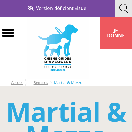
Aller
Aller
Version déficient visuel
à
au
la
contenu
navigation
JE
DONNE
Accueil
Remises
Martial & Mezzo
Martial &