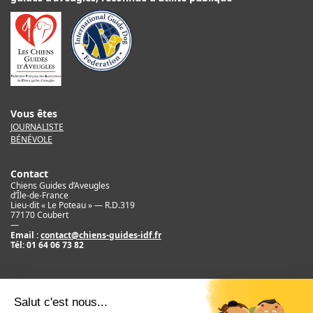
Vous êtes
JOURNALISTE
BÉNÉVOLE
Contact
Chiens Guides d’Aveugles
d’Île-de-France
Lieu-dit « Le Poteau » — R.D.319
77170 Coubert
—
Email :
contact@chiens-guides-idf.fr
Tél:
01 64 06 73 82
Mentions légales
Crédit
©2017 Chiens Guides d’Aveugles d’IDF