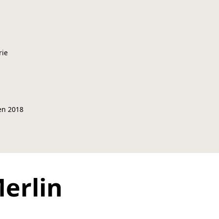
rie
en 2018
erlin