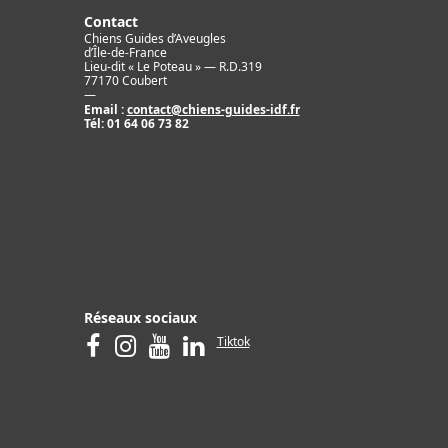
Contact
Chiens Guides d’Aveugles
d’Île-de-France
Lieu-dit « Le Poteau » — R.D.319
77170 Coubert
—
Email :
contact@chiens-guides-idf.fr
Tél:
01 64 06 73 82
Réseaux sociaux
Tiktok