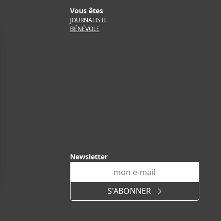
Vous êtes
JOURNALISTE
BÉNÉVOLE
Newsletter
E
m
S'ABONNER
a
i
l