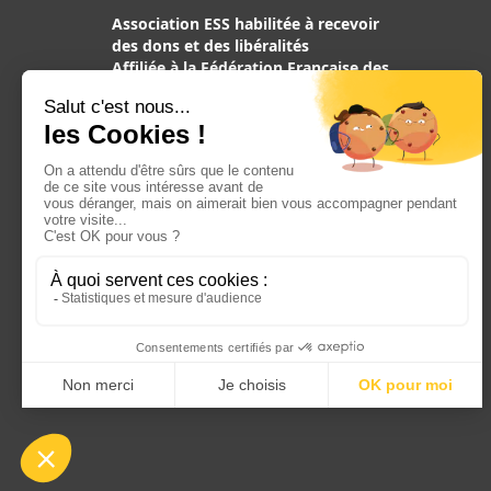
Association ESS habilitée à recevoir
des dons et des libéralités
Affiliée à la Fédération Française des
Associations de Chiens guides
d’aveugles, reconnue d’utilité
publique
Mentions légales
Crédit
©2017 Chiens Guides d’Aveugles d’IDF