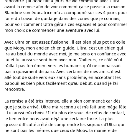
rencontre. J’ai donc fait 4 jours de vie commune avec Ultra
avant la remise afin de voir comment ça se passe à la maison.
Blandine son éducatrice m’a accompagné sur ces 4 jours pour
faire du travail de guidage dans des zones que je connais,
pour voir comment Ultra gérais ces espaces et pour confirmer
mon choix de commencer une aventure avec lui.
Avec Ultra on est assez fusionnel, il est bien plus pot de colle
que Moby, mon ancien chien guide. Ultra, c’est un chien qui
ira au bout du monde avec moi, je me sens en confiance avec
lui et lui aussi se sent bien avec moi. D’ailleurs, ce côté où il
n’allait pas forcément vers les humains qu’il ne connaissait
pas a quasiment disparu. Avec certains de mes amis, il est
allé tout de suite vers eux sans problème, en acceptant les
papouilles bien plus facilement qu’au début, quand je l’ai
rencontré.
La remise a été très intense, elle a bien commencé car dès
que je suis arrivé, Ultra m’a reconnu et m’a fait une méga fête
! Lui aussi m’a choisi ! Il n’a plus de souci de refus de contact,
le lien entre nous avait déjà une certaine force. La plus
grosse difficulté a été de comprendre les signaux d’Ultra qui
ne sont pas les mêmes que ceux de Moby, la manière de