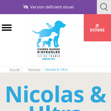
Aller
Aller
Version déficient visuel
à
au
la
contenu
navigation
JE
DONNE
Accueil
Remises
Nicolas & Ultra
Nicolas &