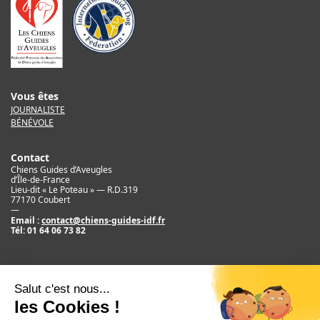
Vous êtes
JOURNALISTE
BÉNÉVOLE
Contact
Chiens Guides d’Aveugles
d’Île-de-France
Lieu-dit « Le Poteau » — R.D.319
77170 Coubert
—
Email :
contact@chiens-guides-idf.fr
Tél:
01 64 06 73 82
Mentions légales
Crédit
©2017 Chiens Guides d’Aveugles d’IDF