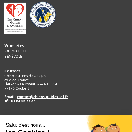
Vous êtes
JOURNALISTE
BÉNÉVOLE
Contact
Chiens Guides d’Aveugles
d’Île-de-France
Lieu-dit « Le Poteau » — R.D.319
77170 Coubert
—
Email :
contact@chiens-guides-idf.fr
Tél:
01 64 06 73 82
Mentions légales
Crédit
©2017 Chiens Guides d’Aveugles d’IDF