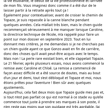
la vie étudiante, le début de la vie professionnelle et l’arrivée
de mon fils. Vous imaginez donc comme il a été dur de le
laisser partir à la retraite après tout ça !
Également pour contextualiser, avant de croiser le chemin de
Topaze, je suis repassée à la canne blanche pendant
quelques années. Cela m’allait très bien, mais le chien-guide
recommençait sérieusement à me manquer lorsque Caroline,
la directrice technique de l’école, m’a rappelé pour faire un
point sur mon dossier en septembre 2023. Tout en lui
donnant mes critères, je me demandais si je ne cherchais pas
un chien-guide ayant ce que Gonzo avait en fin de carrière,
donc des choses qu’il avait peut-être acquis avec le temps.
Mais non ! La perle rare existait bien, et elle s’appelait Topaze.
Le 21 février, après plusieurs essais, nous avons commencé la
remise avec Caroline et Chloé. La remise a commencé de
façon assez difficile et a été source de doutes, mais au bout
d’un jour et demi, tout s’est débloqué et Topaze et moi, nous
étions prêtes pour l’aventure ! Bien sûr avec quelques
ajustements.
Aujourd’hui, cela fait deux mois que Topaze guide mes pas et,
si tout n’est pas parfait ce qui est normal à ce stade vu qu’elle
commence tout juste à prendre ses marques à son poste, il
n’en reste pas moins que son guidage est très agréable. J’ai