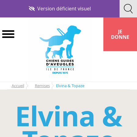
Aller
Aller
Version déficient visuel
à
au
la
contenu
navigation
JE
DONNE
Accueil
Remises
Elvina & Topaze
Elvina &