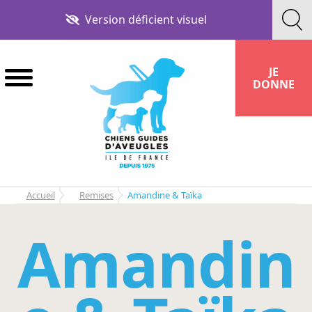
Aller
Aller
Version déficient visuel
à
au
la
contenu
navigation
JE
DONNE
Accueil
Remises
Amandine & Taïka
Amandin