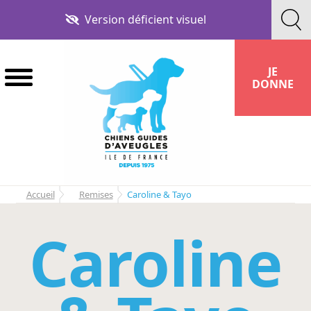
Aller
Aller
Version déficient visuel
à
au
la
contenu
navigation
JE
DONNE
Accueil
Remises
Caroline & Tayo
Caroline