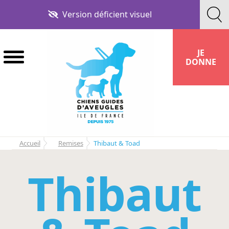
Aller
Aller
Version déficient visuel
à
au
la
contenu
navigation
JE
DONNE
Accueil
Remises
Thibaut & Toad
Thibaut