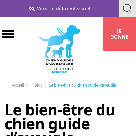
Aller
Aller
Version déficient visuel
à
au
la
contenu
navigation
JE
DONNE
Accueil
Blog
Le bien-être du chien guide d’aveugle
Le bien-être du
chien guide