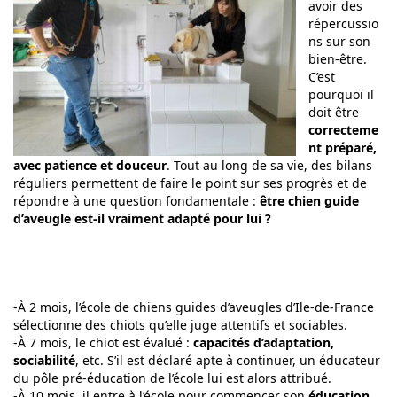
avoir des
répercussio
ns sur son
bien-être.
C’est
pourquoi il
doit être
correcteme
nt préparé,
avec patience et douceur
. Tout au long de sa vie, des bilans
réguliers permettent de faire le point sur ses progrès et de
répondre à une question fondamentale :
être chien guide
d’aveugle est-il vraiment adapté pour lui ?
-À 2 mois, l’école de chiens guides d’aveugles d’Ile-de-France
sélectionne des chiots qu’elle juge attentifs et sociables.
-À 7 mois, le chiot est évalué :
capacités d’adaptation,
sociabilité
, etc. S’il est déclaré apte à continuer, un éducateur
du pôle pré-éducation de l’école lui est alors attribué.
-À 10 mois, il entre à l’école pour commencer son
éducation
,