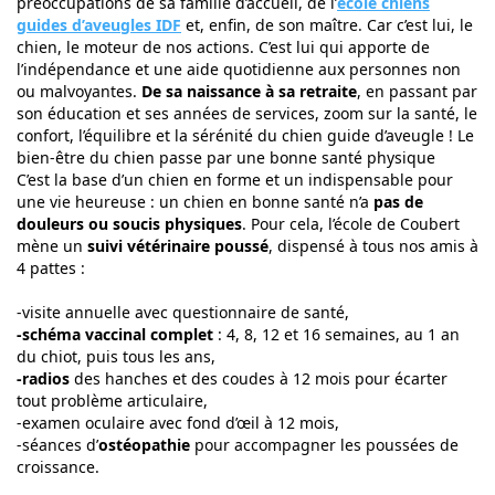
préoccupations de sa famille d’accueil, de l’
école chiens
guides d’aveugles IDF
et, enfin, de son maître. Car c’est lui, le
chien, le moteur de nos actions. C’est lui qui apporte de
l’indépendance et une aide quotidienne aux personnes non
ou malvoyantes.
De sa naissance à sa retraite
, en passant par
son éducation et ses années de services, zoom sur la santé, le
confort, l’équilibre et la sérénité du chien guide d’aveugle !
Le
bien-être du chien passe par une bonne santé physique
C’est la base d’un chien en forme et un indispensable pour
une vie heureuse : un chien en bonne santé n’a
pas de
douleurs ou soucis physiques
. Pour cela, l’école de Coubert
mène un
suivi vétérinaire poussé
, dispensé à tous nos amis à
4 pattes :
-visite annuelle avec questionnaire de santé,
-schéma vaccinal complet
: 4, 8, 12 et 16 semaines, au 1 an
du chiot, puis tous les ans,
-radios
des hanches et des coudes à 12 mois pour écarter
tout problème articulaire,
-examen oculaire avec fond d’œil à 12 mois,
-séances d’
ostéopathie
pour accompagner les poussées de
croissance.