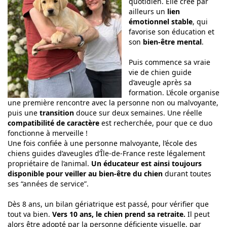
quotidien. Elle crée par
ailleurs un
lien
émotionnel stable
, qui
favorise son éducation et
son
bien-être mental
.
Puis commence sa vraie
vie de chien guide
d’aveugle après sa
formation. L’école organise
une première rencontre avec la personne non ou malvoyante,
puis une
transition
douce sur deux semaines. Une réelle
compatibilité de caractère
est recherchée, pour que ce duo
fonctionne à merveille !
Une fois confiée à une personne malvoyante, l’école des
chiens guides d’aveugles d’Île-de-France reste légalement
propriétaire de l’animal.
Un éducateur est ainsi toujours
disponible pour veiller au bien-être du chien
durant toutes
ses “années de service”.
Dès 8 ans, un bilan gériatrique est passé, pour vérifier que
tout va bien.
Vers 10 ans, le chien prend sa retraite.
Il peut
alors être adopté par la personne déficiente visuelle, par