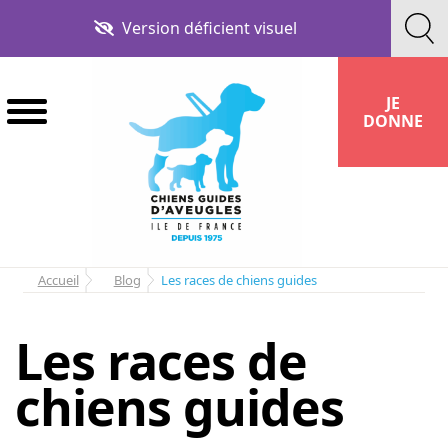
Aller
Aller
Version déficient visuel
à
au
la
contenu
navigation
JE
DONNE
Accueil
Blog
Les races de chiens guides
Les races de
chiens guides