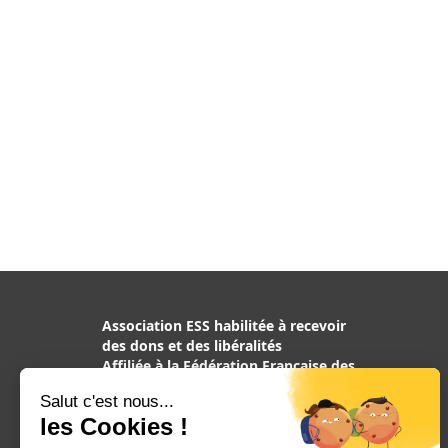
Association ESS habilitée à recevoir
des dons et des libéralités
Affiliée à la Fédération Française des
Associations de Chiens guides
d’aveugles, reconnue d’utilité
publique