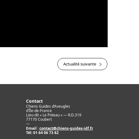
Actualité suivante
Contact
Chiens Guides d’Aveugles
d’Île-de-France
Lieu-dit « Le Poteau » — R.D.319
77170 Coubert
—
Email :
contact@chiens-guides-idf.fr
Tél:
01 64 06 73 82