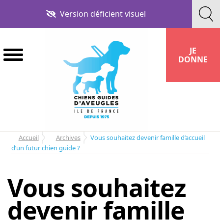
Aller
Aller
Version déficient visuel
à
au
la
contenu
navigation
JE
DONNE
Accueil
Archives
Vous souhaitez devenir famille d’accueil
d’un futur chien guide ?
Vous souhaitez
devenir famille