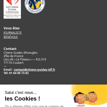
Vous êtes
JOURNALISTE
BÉNÉVOLE
Contact
Chiens Guides d’Aveugles
d’Île-de-France
Lieu-dit « Le Poteau » — R.D.319
77170 Coubert
—
Email :
contact@chiens-guides-idf.fr
Tél:
01 64 06 73 82
Mentions légales
Crédit
©2017 Chiens Guides d’Aveugles d’IDF
Newsletter