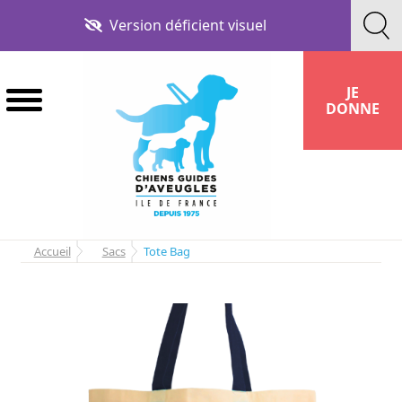
Aller
Aller
Version déficient visuel
à
au
la
contenu
navigation
JE
DONNE
Accueil
Sacs
Tote Bag