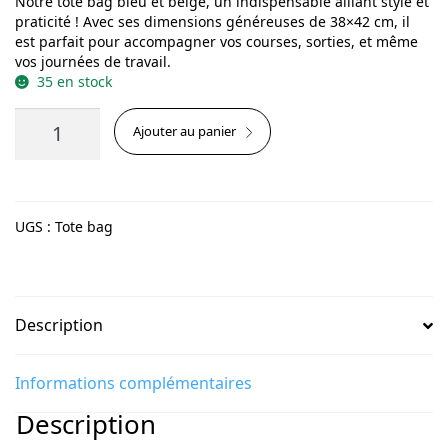
Notre tote bag bleu et beige, un indispensable alliant style et
praticité ! Avec ses dimensions généreuses de 38×42 cm, il
est parfait pour accompagner vos courses, sorties, et même
vos journées de travail.
35 en stock
quantité
Ajouter au panier
de
Tote
Bag
UGS :
Tote bag
Description
Informations complémentaires
Description