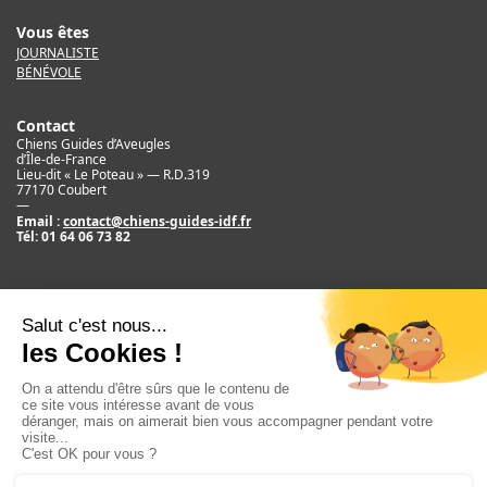
Vous êtes
JOURNALISTE
BÉNÉVOLE
Contact
Chiens Guides d’Aveugles
d’Île-de-France
Lieu-dit « Le Poteau » — R.D.319
77170 Coubert
—
Email :
contact@chiens-guides-idf.fr
Tél:
01 64 06 73 82
Mentions légales
Crédit
©2017 Chiens Guides d’Aveugles d’IDF
Newsletter
E
m
S'ABONNER
a