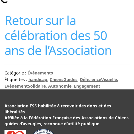
Retour sur la
célébration des 50
ans de l’Association
Catégorie :
Événements
Étiquettes :
handicap
,
ChiensGuides
,
DéficienceVisuelle
,
EvénementSolidaire
,
Autonomie
,
Engagement
Association ESS habilitée à recevoir des dons et des
libéralités
Affiliée à la Fédération Française des Associations de Chiens
guides d’aveugles, reconnue d’utilité publique