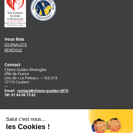
Vous êtes
JOURNALISTE
BÉNÉVOLE
Contact
Chiens Guides d’Aveugles
d’Île-de-France
Lieu-dit « Le Poteau » — R.D.319
77170 Coubert
—
Email :
contact@chiens-guides-idf.fr
Tél:
01 64 06 73 82
Mentions légales
Crédit
©2017 Chiens Guides d’Aveugles d’IDF