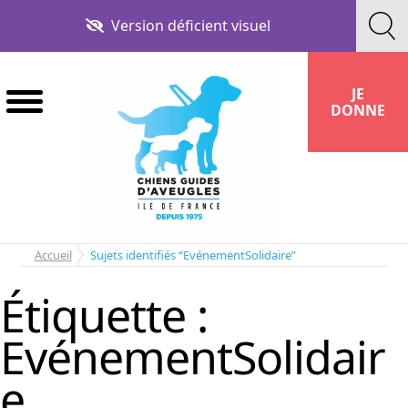
Aller
Aller
Version déficient visuel
à
au
la
contenu
navigation
JE
DONNE
Accueil
Sujets identifiés “EvénementSolidaire”
Étiquette :
EvénementSolidair
e