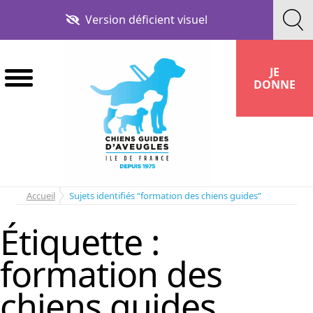
Aller
Aller
Version déficient visuel
à
au
la
contenu
navigation
JE
DONNE
Accueil
Sujets identifiés “formation des chiens guides”
Étiquette :
formation des
chiens guides