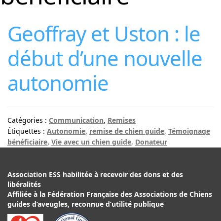
Geoffray et Uston : le
début d’une nouvelle
autonomie
Catégories :
Communication
,
Remises
Étiquettes :
Autonomie
,
remise de chien guide
,
Témoignage
bénéficiaire
,
Vie avec un chien guide
,
Donateur
Association ESS habilitée à recevoir des dons et des
libéralités
Affiliée à la Fédération Française des Associations de Chiens
guides d’aveugles, reconnue d’utilité publique