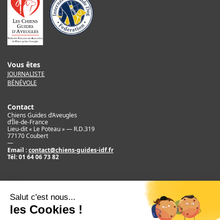
Vous êtes
JOURNALISTE
BÉNÉVOLE
Contact
Chiens Guides d’Aveugles
d’Île-de-France
Lieu-dit « Le Poteau » — R.D.319
77170 Coubert
—
Email :
contact@chiens-guides-idf.fr
Tél:
01 64 06 73 82
Mentions légales
Crédit
©2017 Chiens Guides d’Aveugles d’IDF