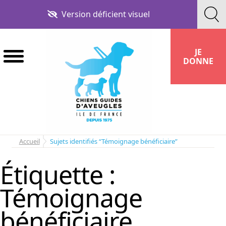
Aller
Aller
Version déficient visuel
à
au
la
contenu
navigation
JE
DONNE
Accueil
Sujets identifiés “Témoignage bénéficiaire”
Étiquette :
Témoignage
bénéficiaire