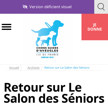
Aller
Aller
Version déficient visuel
à
au
la
contenu
navigation
JE
DONNE
Accueil
Archives
Retour sur Le Salon des Séniors
Retour sur Le
Salon des Séniors