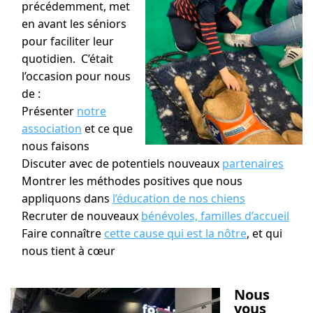
précédemment, met
en avant les séniors
pour faciliter leur
quotidien. C’était
l’occasion pour nous
de :
Présenter
notre
association
et ce que
nous faisons
Discuter avec de potentiels nouveaux
partenaires
Montrer les méthodes positives que nous
appliquons dans
l’éducation de nos chiens
Recruter de nouveaux
bénévoles,
familles d’accueil
Faire connaître
cette cause qui est la nôtre
, et qui
nous tient à cœur
Nous
vous