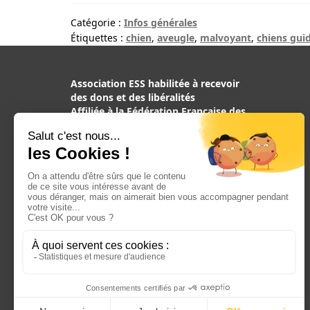
Catégorie :
Infos générales
Étiquettes :
chien
,
aveugle
,
malvoyant
,
chiens gui
Association ESS habilitée à recevoir
des dons et des libéralités
Affiliée à la Fédération Française des
Associations de Chiens guides
d’aveugles, reconnue d’utilité
publique
Mentions légales
Crédit
©2017 Chiens Guides d’Aveugles d’IDF