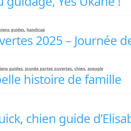
au guidage, Yes Ukane !
hiens guides
,
handicap
vertes 2025 – Journée d
iens guides
,
jounée portes ouvertes
,
chien
,
aveugle
elle histoire de famille
k, chien guide d’Elisa