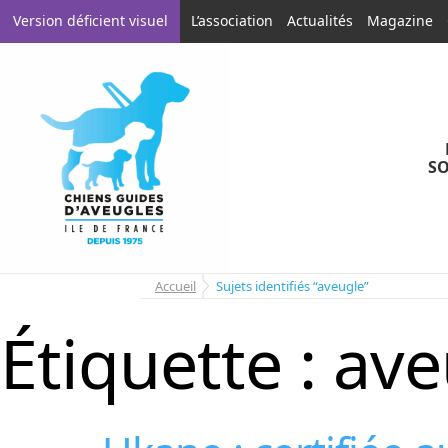
Aller
Aller
Version déficient visuel
L’association
Actualités
Magazine
à
au
la
contenu
navigation
SO
Accueil
Sujets identifiés “aveugle”
Étiquette :
ave