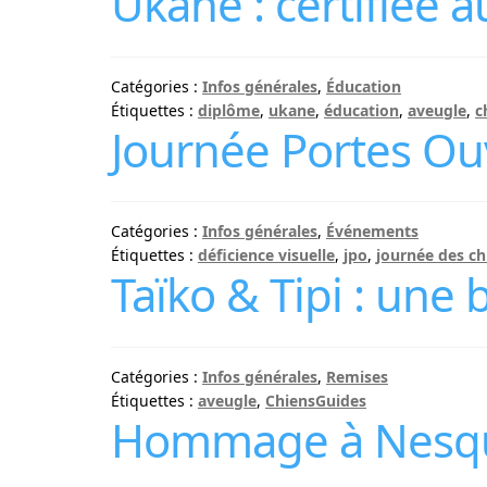
Ukane : certifiée 
Catégories :
Infos générales
,
Éducation
Étiquettes :
diplôme
,
ukane
,
éducation
,
aveugle
,
c
Journée Portes Ou
Catégories :
Infos générales
,
Événements
Étiquettes :
déficience visuelle
,
jpo
,
journée des ch
Taïko & Tipi : une b
Catégories :
Infos générales
,
Remises
Étiquettes :
aveugle
,
ChiensGuides
Hommage à Nesquic