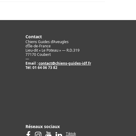
Contact
Chiens Guides d’Aveugles
d’Île-de-France
Lieu-dit « Le Poteau » — R.D.319
77170 Coubert
—
Email :
contact@chiens-guides-idf.fr
Tél:
01 64 06 73 82
Réseaux sociaux
Tiktok