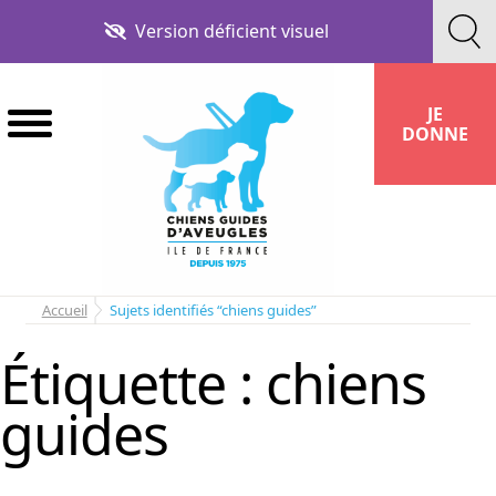
Aller
Aller
Version déficient visuel
à
au
la
contenu
navigation
JE
DONNE
Accueil
Sujets identifiés “chiens guides”
Étiquette :
chiens
guides