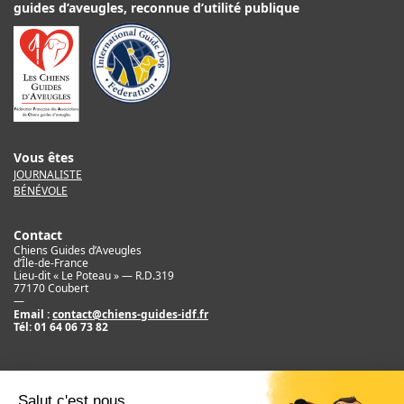
guides d’aveugles, reconnue d’utilité publique
Vous êtes
JOURNALISTE
BÉNÉVOLE
Contact
Chiens Guides d’Aveugles
d’Île-de-France
Lieu-dit « Le Poteau » — R.D.319
77170 Coubert
—
Email :
contact@chiens-guides-idf.fr
Tél:
01 64 06 73 82
Mentions légales
Crédit