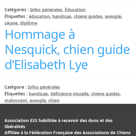
Catégories :
Infos générales
,
Éducation
Étiquettes :
éducation
,
handicap
,
chiens guides
,
aveugle
,
ukane
,
diplôme
Hommage à
Nesquick, chien guide
d’Elisabeth Lye
Catégorie :
Infos générales
Étiquettes :
handicap
,
déficience visuelle
,
chiens guides
,
malvoyant
,
aveugle
,
chien
Association ESS habilitée à recevoir des dons et des
libéralités
Affiliée à la Fédération Française des Associations de Chiens